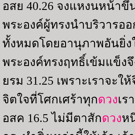
อสย 40.26 จงแหงนหน้าขึ้นดูว
พระองค์ผู้ทรงนำบริวารออ
ทั้งหมดโดยอานุภาพอันยิ่
พระองค์ทรงฤทธิ์เข้มแข็งจ
ยรม 31.25 เพราะเราจะให้จิ
จิตใจที่โศกเศร้าทุก
ดวง
เรา
อสค 16.5 ไม่มีตาสัก
ดวง
หน