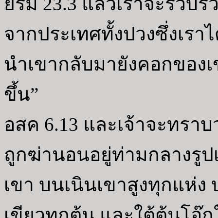
ยรม 23.3 แล้วเราจะรวบรวม
จากประเทศทั้งปวงซึ่งเราได
นำเขากลับมายังคอกของเข
ขึ้น”
อสค 6.13 และเจ้าจะทราบว่
ถูกฆ่านอนอยู่ท่ามกลางร
เขา บนเนินเขาสูงทุกแห่ง บน
เขียวทุกต้น และใต้ต้นโอ๊ก