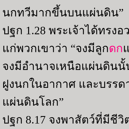
นกทวีมากขึ้นบนแผ่นดิน”
ปฐก 1.28 พระเจ้าได้ทรง
แก่พวกเขาว่า “จงมีลูก
ดก
แ
จงมีอำนาจเหนือแผ่นดินน
ฝูงนกในอากาศ และบรรดาสัต
แผ่นดินโลก”
ปฐก 8.17 จงพาสัตว์ที่มีชีวิต