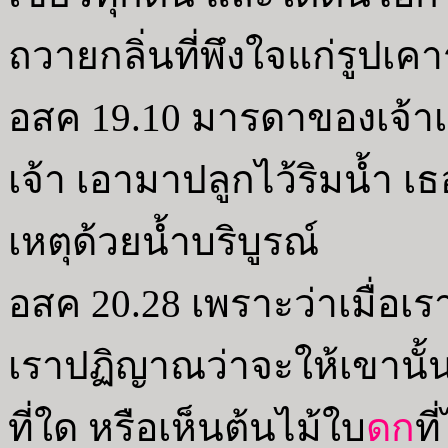
ถวายกลิ่นที่พึงใจแก่รูปเคา
อสค 19.10 มารดาของเจ้าเห
เจ้า เอามาปลูกไว้ริมน้ำ เ
เหตุด้วยน้ำบริบูรณ์
อสค 20.28 เพราะว่าเมื่อเร
เราปฏิญาณว่าจะให้เขานั้น
ที่ใด หรือเห็นต้นไม้ใบ
ดก
ท