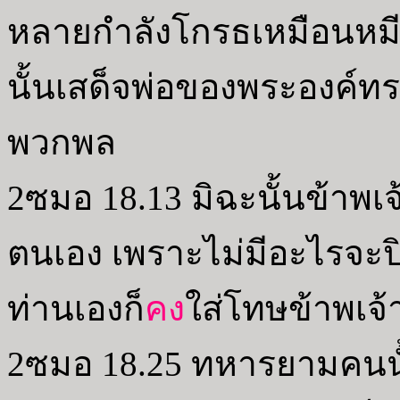
หลายกำลังโกรธเหมือนหมีท
นั้นเสด็จพ่อของพระองค์ท
พวกพล
2ซมอ 18.13 มิฉะนั้นข้าพเ
ตนเอง เพราะไม่มีอะไรจะปิด
ท่านเองก็
คง
ใส่โทษข้าพเจ้
2ซมอ 18.25 ทหารยามคนนั้น