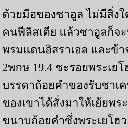
ด้วยมือของซาอูล ไม่มีสิ่งใด
คนฟีลิสเตีย แล้วซาอูลก็จ
พรมแดนอิสราเอล และข้าจ
2พกษ 19.4 ชะรอยพระเยโฮ
บรรดาถ้อยคำของรับชาเคห์ ผ
ของเขาได้สั่งมาให้เย้ยพร
ขนาบถ้อยคำซึ่งพระเยโฮว