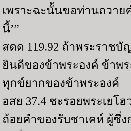
เพราะฉะนั้นขอท่านถวายคำอ
นี้’”
สดด 119.92 ถ้าพระราชบัญญั
ยินดีของข้าพระองค์ ข้าพร
ทุกข์ยากของข้าพระองค์
อสย 37.4 ชะรอยพระเยโฮว
ถ้อยคำของรับชาเคห์ ผู้ซึ่