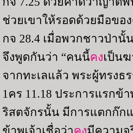
กจ 7.25 ด้วยคาดว่าญาติพี่
ช่วยเขาให้รอดด้วยมือของต
กจ 28.4 เมื่อพวกชาวป่านั้น
จึงพูดกันว่า “คนนี้
คง
เป็นฆ
จากทะเลแล้ว พระผู้ทรงธร
1คร 11.18 ประการแรกข้าพเ
ริสตจักรนั้น มีการแตกก๊
ข้าพเจ้าเชื่อว่า
คง
มีความจริ