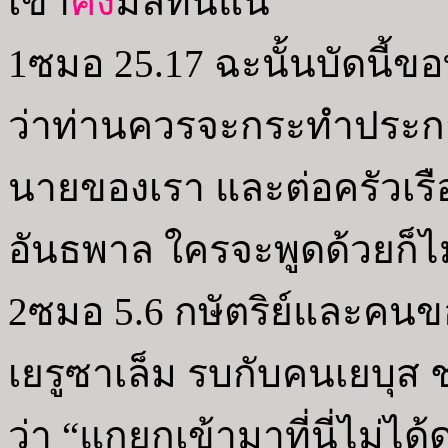
เขา
คง
มลทินแน่”
1ซมอ 25.17 ฉะนั้นบัดนี้ข
ว่าท่านควรจะกระทำประก
นายของเรา และต่อครัวเรื
อันธพาล ใครจะพูดด้วยก็ไม
2ซมอ 5.6 กษัตริย์และคนข
เยรูซาเล็ม รบกับคนเยบุส ชา
ว่า “แกยกเข้ามาที่นี่ไม่