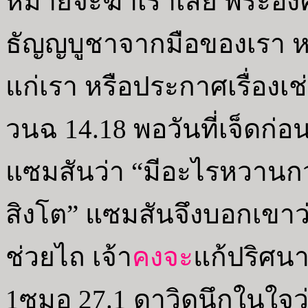
หมายจะฆ่าเราเสีย พระองค
ธัญญบูชาจากมือของเรา หรื
แก่เรา หรือประกาศเรื่องเช่
วนฉ 14.18 พอวันที่เจ็ดก่
แซมสันว่า “มีอะไรหวานกว่
สิงโต” แซมสันจึงบอกเขาว่
ช่วยไถ เจ้า
คงจะ
แก้ปริศนา
1ซมอ 27.1 ดาวิดนึกในใจว่