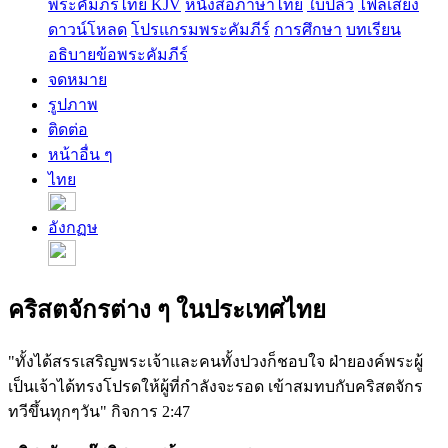
พระคัมภีร์ไทย KJV
หนังสือภาษาไทย
ใบปลิว
ไฟล์เสียง
ดาวน์โหลด
โปรแกรมพระคัมภีร์
การศึกษา
บทเรียน
อธิบายข้อพระคัมภีร์
จดหมาย
รูปภาพ
ติดต่อ
หน้าอื่น ๆ
ไทย
อังกฏษ
คริสตจักรต่าง ๆ ในประเทศไทย
"ทั้งได้สรรเสริญพระเจ้าและคนทั้งปวงก็ชอบใจ ฝ่ายองค์พระผู้
เป็นเจ้าได้ทรงโปรดให้ผู้ที่กำลังจะรอด เข้าสมทบกับคริสตจักร
ทวีขึ้นทุกๆวัน" กิจการ 2:47