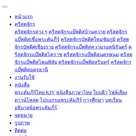
หน้าแรก
คริสตจักร
คริสตจักรต่าง ๆ
คริสตจักรแบ๊พติสบ้านหวาย
คริสตจักร
แบ๊พติสเชื่อพระคัมภีร์
คริสตจักรบัพติศใหม่ชัยภูมิ
คริสต
จักรบัพติศเชียงราย
คริสตจักรแบ๊พติสความรอดนิรันดร์
ค
ริสตจักรแบ๊พติสโคราช
คริสตจักรแบ๊พติสนครพนม
คริสต
จักรแบ๊พติสโพนพิสัย
คริสตจักรแบ๊พติสสุรินทร์
คริสตจักร
แบ๊พติสอุดรธานี
งานรับใช้
หนังสือ
พระคัมภีร์ไทย KJV
หนังสือภาษาไทย
ใบปลิว
ไฟล์เสียง
ดาวน์โหลด
โปรแกรมพระคัมภีร์
การศึกษา
บทเรียน
อธิบายข้อพระคัมภีร์
จดหมาย
รูปภาพ
ติดต่อ