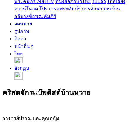
พระคัมภีร์ไทย KJV
หนังสือภาษาไทย
ใบปลิว
ไฟล์เสียง
ดาวน์โหลด
โปรแกรมพระคัมภีร์
การศึกษา
บทเรียน
อธิบายข้อพระคัมภีร์
จดหมาย
รูปภาพ
ติดต่อ
หน้าอื่น ๆ
ไทย
อังกฏษ
คริสตจักรแบ๊พติสต์บ้านหวาย
อาจารย์ปราณ และคุณหญิง
คริสตจักรแบ๊พติสต์บ้านหวาย