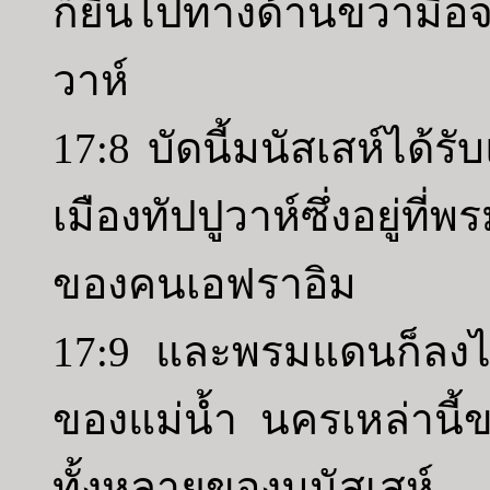
ก็ยื่นไปทางด้านขวามือ
วาห์
17:8 บัดนี้มนัสเสห์ได้รั
เมืองทัปปูวาห์ซึ่งอยู่ที
ของคนเอฟราอิม
17:9 และพรมแดนก็ลงไป
ของแม่น้ำ นครเหล่านี้
ทั้งหลายของมนัสเสห์ 