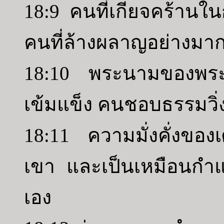
18:9 คนที่เกียจคร้านใน
คนที่ล้างผลาญอย่างมาก
18:10 พระนามของพระเ
เข้มแข็ง คนชอบธรรมวิ่
18:11 ความมั่งคั่งของ
เขา และเป็นเหมือนกำ
เอง