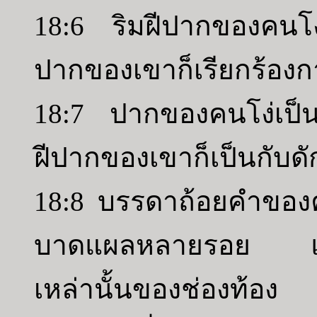
18:6 ริมฝีปากของคนโง่
ปากของเขาก็เรียกร้อง
18:7 ปากของคนโง่เป็
ฝีปากของเขาก็เป็นกับด
18:8 บรรดาถ้อยคำของคนท
บาดแผลหลายรอย และ
เหล่านั้นของช่องท้อง