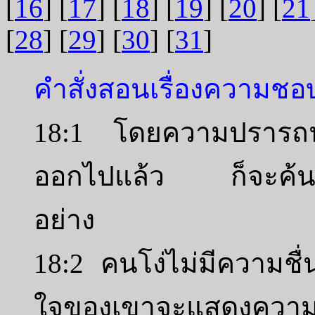
[
16
] [
17
] [
18
] [
19
] [
20
] [
21
[
28
] [
29
] [
30
] [
31
]
คำสั่งสอนเรื่องความช
18:1 โดยความปรารถนา
ออกไปแล้ว ก็จะค้นหา
อย่าง
18:2 คนโง่ไม่มีความชื่
ใจของเขาจะแสดงความ