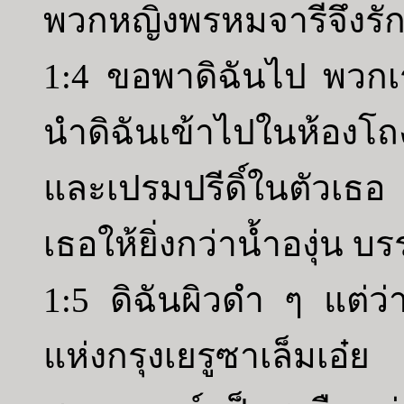
พวกหญิงพรหมจารีจึงรั
1:4 ขอพาดิฉันไป พวกเร
นำดิฉันเข้าไปในห้องโ
และเปรมปรีดิ์ในตัวเ
เธอให้ยิ่งกว่าน้ำองุ่น 
1:5 ดิฉันผิวดำ ๆ แต่ว
แห่งกรุงเยรูซาเล็มเอ๋