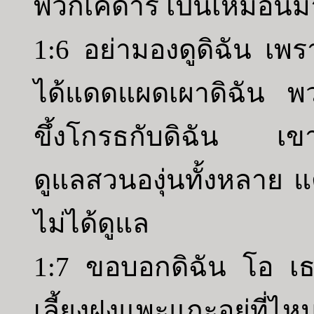
พวกเคดาร์ เป็นเหมือน
1:6 อย่ามองดูดิฉัน เพร
ได้แดดแผดเผาดิฉัน พว
ขึ้งโกรธกับดิฉัน เขาท
ดูแลสวนองุ่นทั้งหลาย แต
ไม่ได้ดูแล
1:7 ขอบอกดิฉัน โอ เธอผ
เลี้ยงฝูงแพะแกะอยู่ที