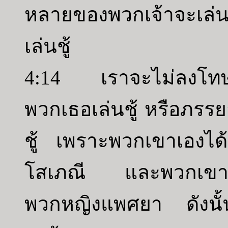
หลายของพวกเจ้าจะเล่
เล่นชู้
4:14 เราจะไม่ลงโทษธิ
พวกเธอเล่นชู้ หรือภรร
ชู้ เพราะพวกเขาเองได
โสเภณี และพวกเขาถวา
พวกหญิงแพศยา ดังนั้น