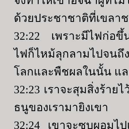
จึงทำให้เขาอิจฉาผู้ที่ไ
ด้วยประชาชาติที่เขลาชา
32:22 เพราะมีไฟก่อขึ้น
ไฟก็ไหม้ลุกลามไปจนถ
โลกและพืชผลในนั้น และ
32:23 เราจะสุมสิ่งร้าย
ธนูของเรามายิงเขา
32:24 เขาจะซูบผอมไป