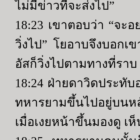
ไม่มีข่าวที่จะส่งไป”
18:23 เขาตอบว่า “จะอย่
วิ่งไป” โยอาบจึงบอกเข
อัสก็วิ่งไปตามทางที่ราบ 
18:24 ฝ่ายดาวิดประทับอย
ทหารยามขึ้นไปอยู่บนหลั
เมื่อเงยหน้าขึ้นมองดู เ