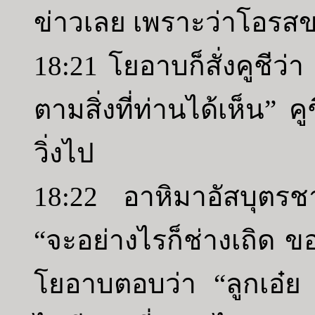
ข่าวเลย เพราะว่าโอรสขอ
18:21 โยอาบก็สั่งคูชีว่
ตามสิ่งที่ท่านได้เห็น” 
วิ่งไป
18:22 อาหิมาอัสบุตรช
“จะอย่างไรก็ช่างเถิด ขอ
โยอาบตอบว่า “ลูกเอ๋ย เ