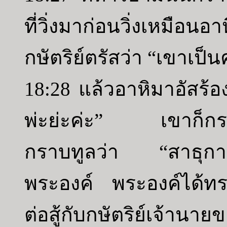
ที่วิ่งมาก่อนวิ่งเหม
กษัตริย์ตรัสว่า “เขาเป็
18:28 แล้วอาหิมาอัสร้อง
พ่ะย่ะค่ะ” เขาก็กราบ
กราบทูลว่า “สาธุการ
พระองค์ พระองค์ได้ทร
ต่อสู้กับกษัตริย์เจ้านา