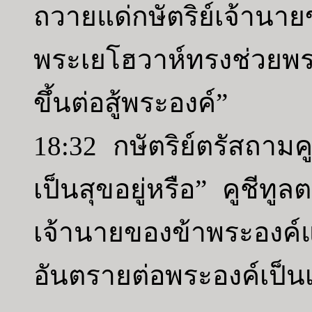
ถวายแด่กษัตริย์เจ้านาย
พระเยโฮวาห์ทรงช่วยพระอ
ขึ้นต่อสู้พระองค์”
18:32 กษัตริย์ตรัสถามค
เป็นสุขอยู่หรือ” คูชีทู
เจ้านายของข้าพระองค์แล
อันตรายต่อพระองค์เป็นเห