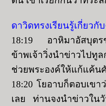
ตน เขาเรียกกันว่าที่ระล
ดาวิดทรงเรียนรู้เกี่ย
18:19 อาหิมาอัสบุตร
ข้าพเจ้าวิ่งนำข่าวไปทู
ช่วยพระองค์ให้แก้แค้นศ
18:20 โยอาบก็ตอบเขาว่
เลย ท่านจงนำข่าวในวันอ