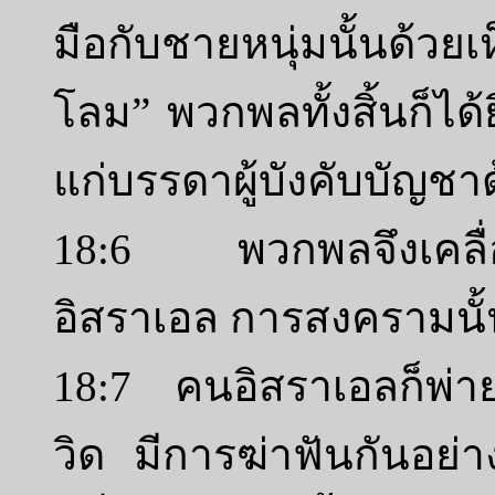
มือกับชายหนุ่มนั้นด้ว
โลม” พวกพลทั้งสิ้นก็ได้
แก่บรรดาผู้บังคับบัญชา
18:6 พวกพลจึงเคลื่อน
อิสราเอล การสงครามนั
18:7 คนอิสราเอลก็พ่า
วิด มีการฆ่าฟันกันอย่า