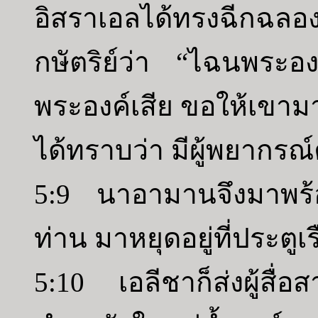
อิสราเอลได้ทรงฉีกฉล
กษัตริย์ว่า “ไฉนพระอ
พระองค์เสีย ขอให้เขามา
ได้ทราบว่า มีผู้พยากรณ
5:9 นาอามานจึงมาพร้
ท่าน มาหยุดอยู่ที่ประตู
5:10 เอลีชาก็ส่งผู้สื