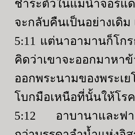
ชำระตัวในแม่น้ำจอร์แด
จะกลับคืนเป็นอย่างเดิ
5:11 แต่นาอามานก็โกรธแ
คิดว่าเขาจะออกมาหาข
ออกพระนามของพระเยโ
โบกมือเหนือที่นั้นให้โร
5:12 อาบานาและฟารปาร
กว่าบรรดาลำน้ำแห่งอิ