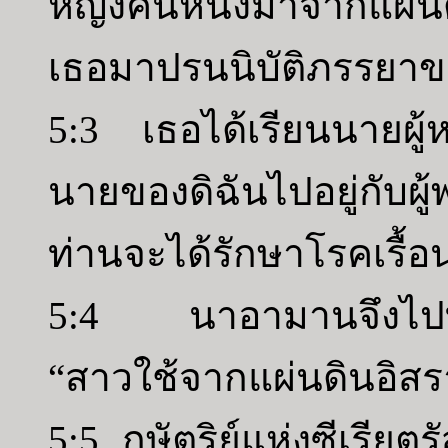
หญิงคนหนึ่งมาจากแผ่น
เธอมาปรนนิบัติภรรยา
5:3 เธอได้เรียนนายผู้
นายของดิฉันไปอยู่กับผู้พ
ท่านจะได้รักษาโรคเรื้
5:4 นาอามานจึงไปทูล
“สาวใช้จากแผ่นดินอิสรา
5:5 กษัตริย์แห่งซีเรียต