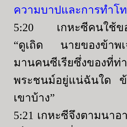
ความบาปและการทำโท
5:20 เกหะซีคนใช้ของ
“ดูเถิด นายของข้าพเ
มานคนซีเรียซึ่งของท
พระชนม์อยู่แน่ฉันใด ข
เขาบ้าง”
5:21 เกหะซีจึงตามนา