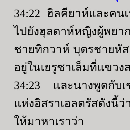
34:22 ฮิลคียาห์และคนเหล
ไปยังฮุลดาห์หญิงผู้พ
ชายทิกวาห์ บุตรชายหัส
อยู่ในเยรูซาเล็มที่แขวงส
34:23 และนางพูดกับเ
แห่งอิสราเอลตรัสดังนี้ว
ให้มาหาเราว่า