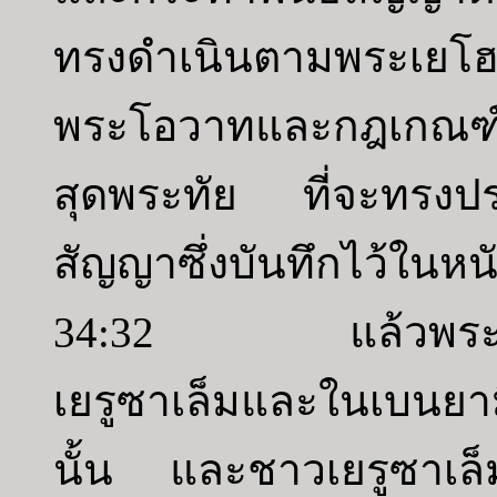
ทรงดำเนินตามพระเยโฮ
พระโอวาทและกฎเกณฑ์ข
สุดพระทัย ที่จะทรงป
สัญญาซึ่งบันทึกไว้ในหนั
34:32 แล้วพระองค์ทร
เยรูซาเล็มและในเบนยา
นั้น และชาวเยรูซาเล