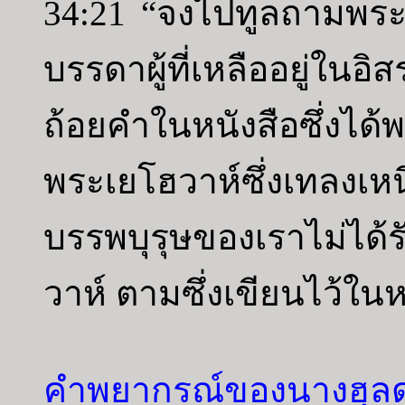
34:21 “จงไปทูลถามพระเ
บรรดาผู้ที่เหลืออยู่ในอ
ถ้อยคำในหนังสือซึ่งได
พระเยโฮวาห์ซึ่งเทลงเหนื
บรรพบุรุษของเราไม่ได
วาห์ ตามซึ่งเขียนไว้ในห
คำพยากรณ์ของนางฮุลด