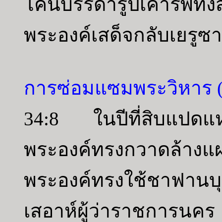
โค่นบรรดารูปเคารพทั้งส
พระองค์เสด็จกลับเยรูซา
การซ่อมแซมพระวิหาร 
34:8 ในปีที่สิบแปดแ
พระองค์ทรงกวาดล้างแผ
พระองค์ทรงใช้ชาฟานบ
เสอาห์ผู้ว่าราชการนค