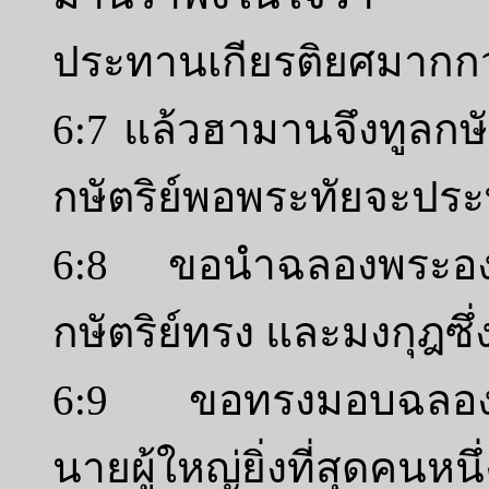
ประทานเกียรติยศมากกว
6:7 แล้วฮามานจึงทูลกษัตร
กษัตริย์พอพระทัยจะประ
6:8 ขอนำฉลองพระองค์ซ
กษัตริย์ทรง และมงกุฎซ
6:9 ขอทรงมอบฉลองพร
นายผู้ใหญ่ยิ่งที่สุดคนห