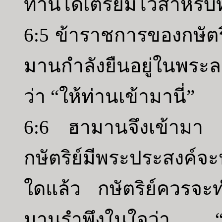
ท่านได้เตรียมไว้สำหรับ
6:5 ข้าราชการของกษัตริย
มานกำลังยืนอยู่ในพระลา
ว่า “ให้ท่านเข้ามานี่”
6:6 ฮามานจึงเข้ามา ก
กษัตริย์มีพระประสงค์จะ
ใดแล้ว กษัตริย์ควรจ
มานรำพึงในใจว่า “ผู้ใ