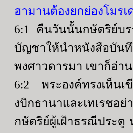
ฮามานต้องยกย่องโมรเด
6:1 คืนวันนั้นกษัตริย
บัญชาให้นำหนังสือบันท
พงศาวดารมา เขาก็อ่านถ
6:2 พระองค์ทรงเห็นเขีย
งบิกธานาและเทเรชอย่า
กษัตริย์ผู้เฝ้าธรณีประต