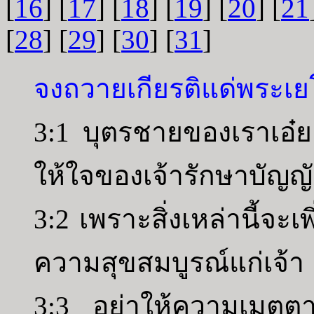
[
16
] [
17
] [
18
] [
19
] [
20
] [
21
[
28
] [
29
] [
30
] [
31
]
จงถวายเกียรติแด่พระเย
3:1 บุตรชายของเราเอ๋
ให้ใจของเจ้ารักษาบัญญ
3:2 เพราะสิ่งเหล่านี้จะเ
ความสุขสมบูรณ์แก่เจ้า
3:3 อย่าให้ความเมตตา