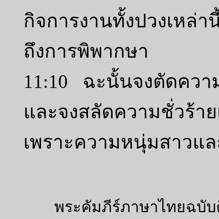
กิจการงานทั้งปวงเหล่าน
ถึงการพิพากษา
11:10 ฉะนั้นจงตัดควา
และจงสลัดความชั่วร้ายเ
เพราะความหนุ่มสาวและว
พระคัมภีร์ภาษาไทยฉบับค