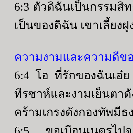
6:3 ตัวดิฉันเป็นกรรมสิทธ
เป็นของดิฉัน เขาเลี้ยงฝู
ความงามและความดีขอ
6:4 โอ ที่รักของฉันเอ๋
ทีรซาห์และงามเย็นตาดั
คร้ามเกรงดังกองทัพมี
6:5 ขอเบือนเนตรไปจา