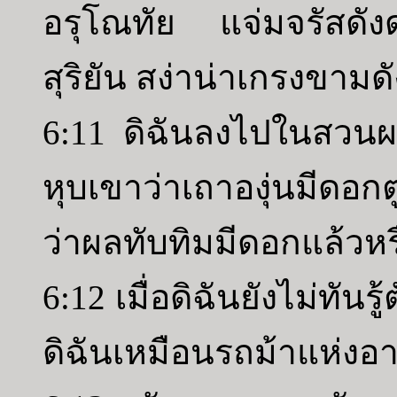
อรุโณทัย แจ่มจรัสดัง
สุริยัน สง่าน่าเกรงขาม
6:11 ดิฉันลงไปในสวนผลน
หุบเขาว่าเถาองุ่นมีดอก
ว่าผลทับทิมมีดอกแล้วหร
6:12 เมื่อดิฉันยังไม่ทัน
ดิฉันเหมือนรถม้าแห่งอา