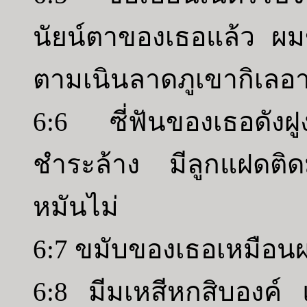
นัยน์ตาของเธอแล้ว ผมข
ตามเนินลาดภูเขากิเลอ
6:6 ซี่ฟันของเธอดังฝูง
ชำระล้าง มีลูกแฝดติด
หมันไม่
6:7 ขมับของเธอเหมือนผล
6:8 มีมเหสีหกสิบองค