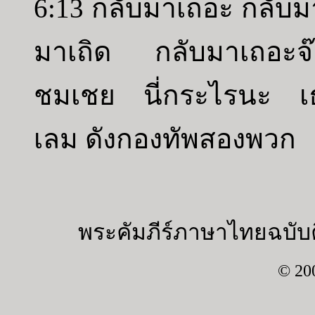
6:13 กลับมาเถอะ กลับมา
มาเถิด กลับมาเถอะจ๊ะ
ชมเชย นี่กระไรนะ เธ
เลม ดังกองทัพสองพวก
พระคัมภีร์ภาษาไทยฉบับค
© 20