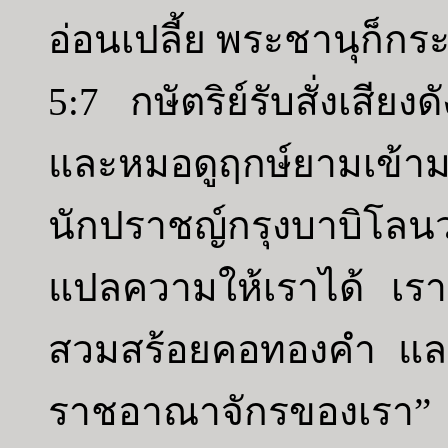
อ่อนเปลี้ย พระชานุก็กร
5:7 กษัตริย์รับสั่งเสี
และหมอดูฤกษ์ยามเข้ามา
นักปราชญ์กรุงบาบิโลนว่า
แปลความให้เราได้ เราจะ
สวมสร้อยคอทองคำ และเ
ราชอาณาจักรของเรา”