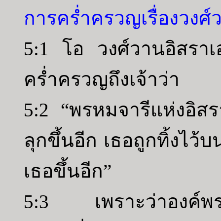
การคร่ำครวญเรื่องวงศ์
5:1 โอ วงศ์วานอิสราเอล
คร่ำครวญถึงเจ้าว่า
5:2 “พรหมจารีแห่งอิส
ลุกขึ้นอีก เธอถูกทิ้งไว้
เธอขึ้นอีก”
5:3 เพราะว่าองค์พระผู้