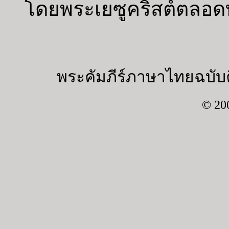
โดยพระเยซูคริสต์ตลอดทุ
พระคัมภีร์ภาษาไทยฉบับค
© 20