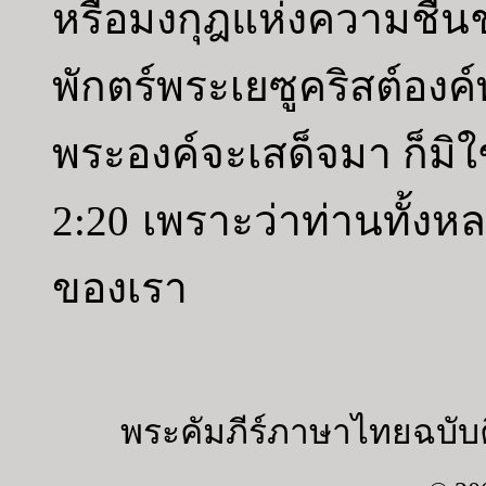
หรือมงกุฎแห่งความชื
พักตร์พระเยซูคริสต์องค
พระองค์จะเสด็จมา ก็มิใ
2:20 เพราะว่าท่านทั้งห
ของเรา
พระคัมภีร์ภาษาไทยฉบับค