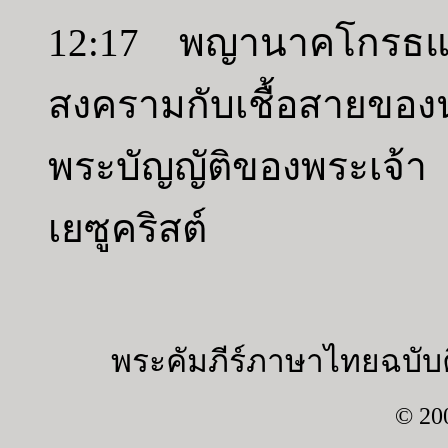
12:17 พญานาคโกรธแค้
สงครามกับเชื้อสายของนางท
พระบัญญัติของพระเจ้
เยซูคริสต์
พระคัมภีร์ภาษาไทยฉบับค
© 20