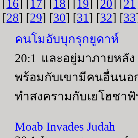
[
16
] [
17
] [
18
] [
19
] [
20
] [
21
[
28
] [
29
] [
30
] [
31
] [
32
] [
33
คนโมอับบุกรุกยูดาห์
20:1 และอยู่มาภายหล
พร้อมกับเขามีคนอื่นนอ
ทำสงครามกับเยโฮชาฟั
Moab Invades Judah