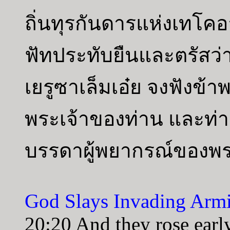
ถิ่นทุรกันดารแห่งเทโค
ฟัทประทับยืนและตรัสว่
เยรูซาเล็มเอ๋ย จงฟังข้า
พระเจ้าของท่าน และท่านจ
บรรดาผู้พยากรณ์ของพร
God Slays Invading Arm
20:20 And they rose earl