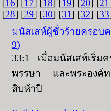
[
16
] [
17
] [
18
] [
19
] [
20
] [
21
[
28
] [
29
] [
30
] [
31
] [
32
] [
33
มนัสเสห์ผู้ชั่วร้ายครอบ
9
)
33:1 เมื่อมนัสเสห์เริ
พรรษา และพระองค์ทรง
สิบห้าปี