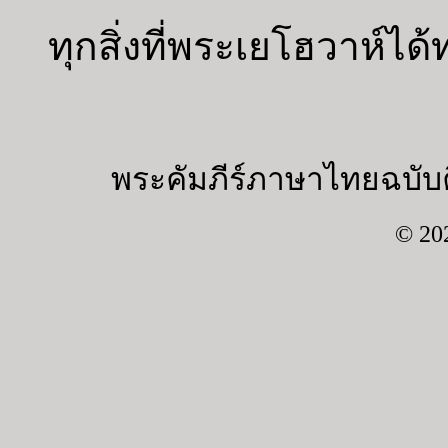
ทุกสิ่งที่พระเยโฮวาห์ไ
พระคัมภีร์ภาษาไทยฉบับค
© 20