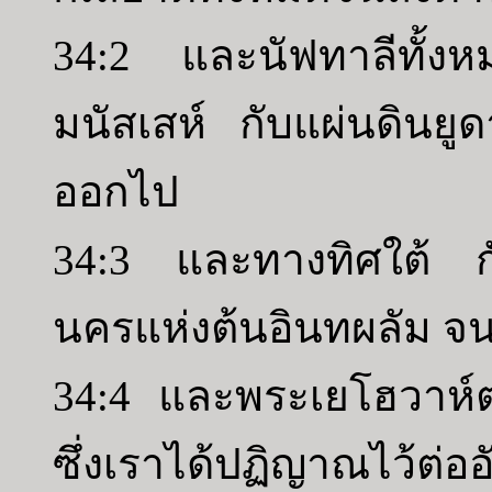
34:2 และนัฟทาลีทั้ง
มนัสเสห์ กับแผ่นดินยูดา
ออกไป
34:3 และทางทิศใต้ กั
นครแห่งต้นอินทผลัม จน
34:4 และพระเยโฮวาห์ตรั
ซึ่งเราได้ปฏิญาณไว้ต่อ