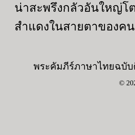
น่าสะพรึงกลัวอันใหญ่
สำแดงในสายตาของคนอิ
พระคัมภีร์ภาษาไทยฉบับค
© 20