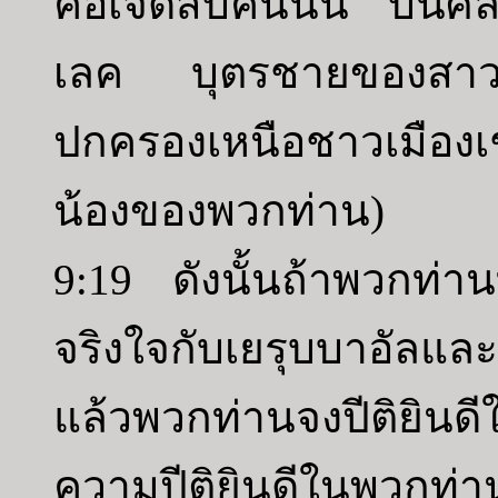
คือเจ็ดสิบคนนั้น บนศิล
เลค บุตรชายของสาวใช
ปกครองเหนือชาวเมืองเช
น้องของพวกท่าน)
9:19 ดังนั้นถ้าพวกท่า
จริงใจกับเยรุบบาอัลแล
แล้วพวกท่านจงปีติยินดี
ความปีติยินดีในพวกท่า