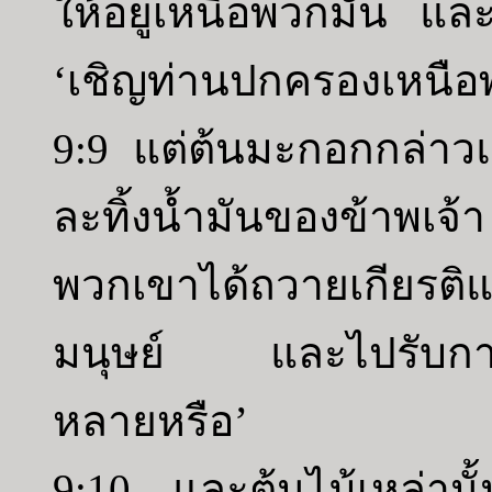
ให้อยู่เหนือพวกมัน แล
‘เชิญท่านปกครองเหนือพ
9:9 แต่ต้นมะกอกกล่าวแ
ละทิ้งน้ำมันของข้าพเจ้า
พวกเขาได้ถวายเกียรติแด
มนุษย์ และไปรับการเลื
หลายหรือ’
9:10 และต้นไม้เหล่านั้