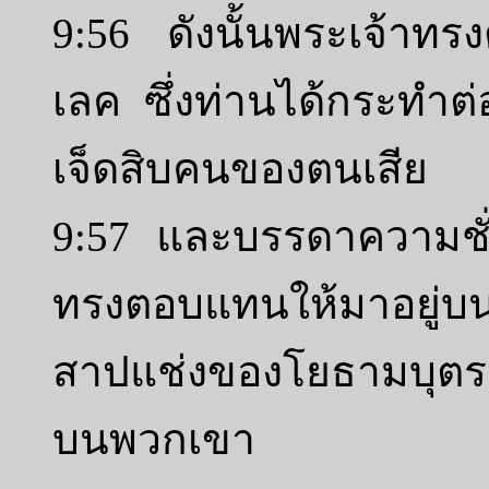
9:56 ดังนั้นพระเจ้าท
เลค ซึ่งท่านได้กระทำต
เจ็ดสิบคนของตนเสีย
9:57 และบรรดาความชั
ทรงตอบแทนให้มาอยู่
สาปแช่งของโยธามบุตรช
บนพวกเขา