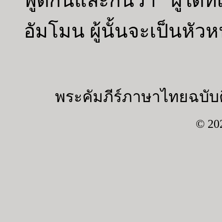
พูดกันและกันว่า “ผู้ใดที
อัมโมน ผู้นั้นจะเป็นหั
พระคัมภีร์ภาษาไทยฉบับค
© 20