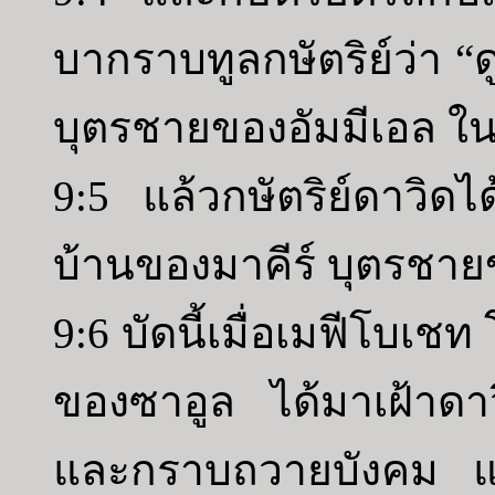
บากราบทูลกษัตริย์ว่า “ด
บุตรชายของอัมมีเอล ใน
9:5 แล้วกษัตริย์ดาวิดไ
บ้านของมาคีร์ บุตรชาย
9:6 บัดนี้เมื่อเมฟีโบ
ของซาอูล ได้มาเฝ้าด
และกราบถวายบังคม แล