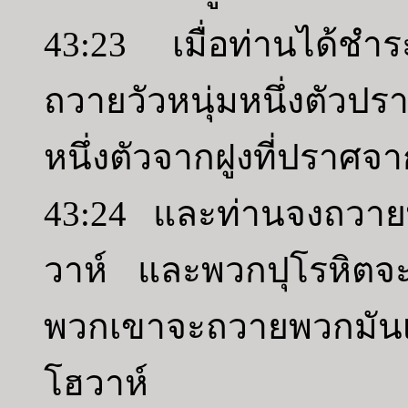
43:23 เมื่อท่านได้ชำ
ถวายวัวหนุ่มหนึ่งตัว
หนึ่งตัวจากฝูงที่ปราศจ
43:24 และท่านจงถวาย
วาห์ และพวกปุโรหิตจ
พวกเขาจะถวายพวกมันเป
โฮวาห์