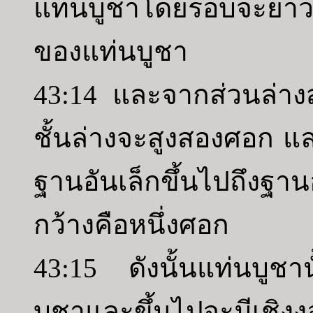
แท่นบูชาโดยรอบจะยาวคืบห
ของแท่นบูชา
43:14 และจากส่วนล่างสุด
ชั้นล่างจะสูงสองศอก แ
ฐานอันเล็กขึ้นไปถึงฐา
กว้างคือหนึ่งศอก
43:15 ดังนั้นแท่นบูชา
บูชาและขึ้นไปจะมีเชิงงอ