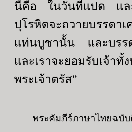
นี้คือ ในวันที่แปด และ
ปุโรหิตจะถวายบรรดาเค
แท่นบูชานั้น และบรรดา
และเราจะยอมรับเจ้าทั
พระเจ้าตรัส”
พระคัมภีร์ภาษาไทยฉบับค