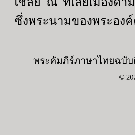
เชลย ณ ที่เลยเมืองดามั
ซึ่งพระนามของพระองค์
พระคัมภีร์ภาษาไทยฉบับค
© 20