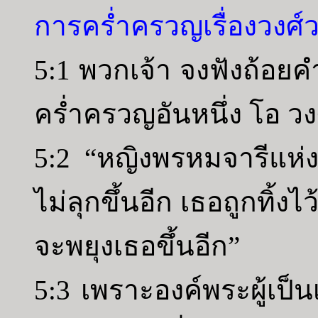
การคร่ำครวญเรื่องวงศ์
5:1 พวกเจ้า จงฟังถ้อยคำ
คร่ำครวญอันหนึ่ง โอ วง
5:2 “หญิงพรหมจารีแห่ง
ไม่ลุกขึ้นอีก เธอถูกทิ้งไ
จะพยุงเธอขึ้นอีก”
5:3 เพราะองค์พระผู้เป็นเจ