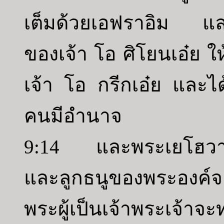
เต็มด้วยเอฟราอิม และ
ของเจ้า โอ ศิโยนเอ๋ย ให
เจ้า โอ กรีกเอ๋ย และไ
คนมีอำนาจ
9:14 และพระเยโฮวาห
และลูกธนูของพระองค์
พระผู้เป็นเจ้าพระเจ้าจ