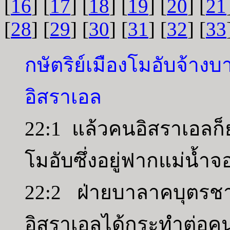
[
16
] [
17
] [
18
] [
19
] [
20
] [
21
[
28
] [
29
] [
30
] [
31
] [
32
] [
33
กษัตริย์เมืองโมอับจ้าง
อิสราเอล
22:1 แล้วคนอิสราเอลก็ย
โมอับซึ่งอยู่ฟากแม่น้ำจ
22:2 ฝ่ายบาลาคบุตรชายศ
อิสราเอลได้กระทำต่อค