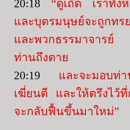
20:18
“ดูเถิด เราทั้ง
และบุตรมนุษย์จะถูกทรย
และพวกธรรมาจารย์ แ
ท่านถึงตาย
20:19
และจะมอบท่านไ
เฆี่ยนตี และให้ตรึงไว้ท
จะกลับฟื้นขึ้นมาใหม่”