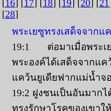
[
16
] [
17
] [
18
] [
19
] [
20
] [
21
[
28
]
พระเยซูทรงเสด็จจากแคว้น
19:1 ต่อมาเมื่อพระเยซู
พระองค์ได้เสด็จจากแ
แคว้นยูเดียฟากแม่น้ำจ
19:2 ฝูงชนเป็นอันมากไ
ทรงรักษาโรคของเขาให้ห