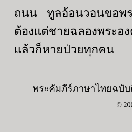
ถนน ทูลอ้อนวอนขอพระ
ต้องแต่ชายฉลองพระองค์
แล้วก็หายป่วยทุกคน
พระคัมภีร์ภาษาไทยฉบับค
© 20