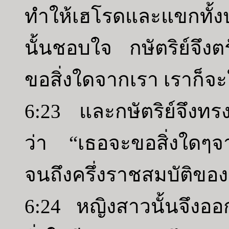
ทำให้เฮโรดและแขกทั้งป
นั้นชอบใจ กษัตริย์จึงต
ขอสิ่งใดจากเรา เราก็จะให
6:23 และกษัตริย์จึงทร
ว่า “เธอจะขอสิ่งใดๆจา
จนถึงครึ่งราชสมบัติของ
6:24 หญิงสาวนั้นจึง