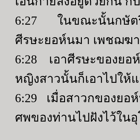
เอนกายลงอยู่ด้วยกัน ก็ป
6:27 ในขณะนั้นกษัตริย
ศีรษะยอห์นมา เพชฌฆาต
6:28 เอาศีรษะของยอห์
หญิงสาวนั้นก็เอาไปให
6:29 เมื่อสาวกของยอห์น
ศพของท่านไปฝังไว้ในอุ