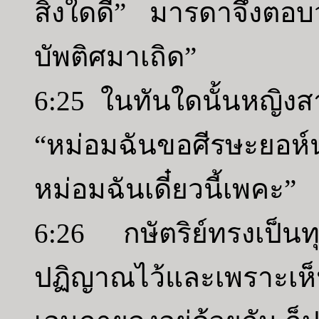
สิ่งใดดี” มารดาจึงตอบว
บัพติศมาเถิด”
6:25 ในทันใดนั้นหญิงสาว
“หม่อมฉันขอศีรษะยอห์นผ
หม่อมฉันเดี๋ยวนี้เพคะ”
6:26 กษัตริย์ทรงเป็นท
ปฏิญาณไว้และเพราะเห็น