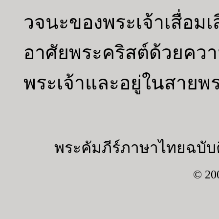
วจนะของพระเจ้าเสื่อ
อาศัยพระคริสต์ด้วยค
พระเจ้าและอยู่ในสายพ
พระคัมภีร์ภาษาไทยฉบับค
© 20