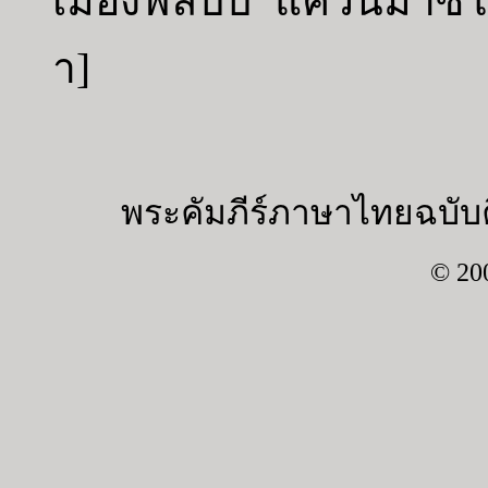
เมืองฟีลิปปี แคว้นมาซิ
า]
พระคัมภีร์ภาษาไทยฉบับค
© 20