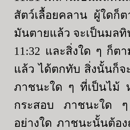
สัตว์เลื้อยคลาน ผู้ใดก็
มันตายแล้ว จะเป็นมลทิ
11:32 และสิ่งใด ๆ ก็ต
แล้ว ได้ตกทับ สิ่งนั้นก็จ
ภาชนะใด ๆ ที่เป็นไม้ หร
กระสอบ ภาชนะใด ๆ ก็ต
อย่างใด ภาชนะนั้นต้อง