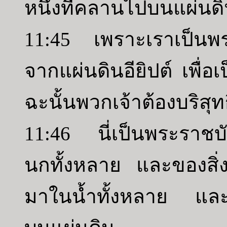
หนึ่งที่คลานไปบนแผ่นด
11:45 เพราะเราเป็นพระ
จากแผ่นดินอียิปต์ เพื่
ฉะนั้นพวกเจ้าต้องบริสุทธ
11:46 นี่เป็นพระราชบ
นกทั้งหลาย และของสิ่งม
มาในน้ำทั้งหลาย และขอ