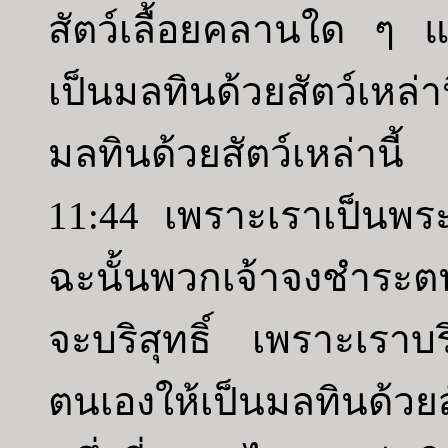
สัตว์เลื้อยคลานใด ๆ แ
เป็นมลทินด้วยสัตว์เหล่
มลทินด้วยสัตว์เหล่านี้
11:44 เพราะเราเป็นพร
ฉะนั้นพวกเจ้าจงชำระตน
จะบริสุทธิ์ เพราะเราบร
ตนเองให้เป็นมลทินด้วยส