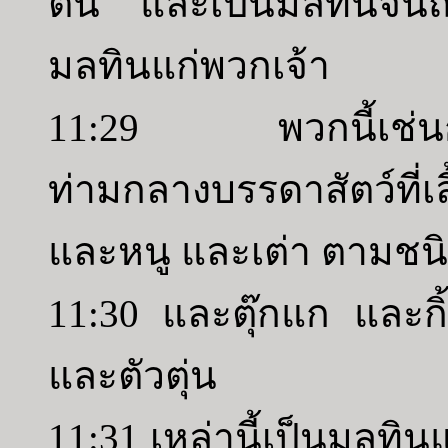
ตน และเป็นมลทินจนถึง
มลทินแก่พวกเจ้า
11:29 พวกนี้เช่นกัน
ท่ามกลางบรรดาสัตว์ที่
และหนู และเต่า ตามชน
11:30 และตุ๊กแก และก
และตัวตุ่น
11:31 เหล่านี้เป็นมลท