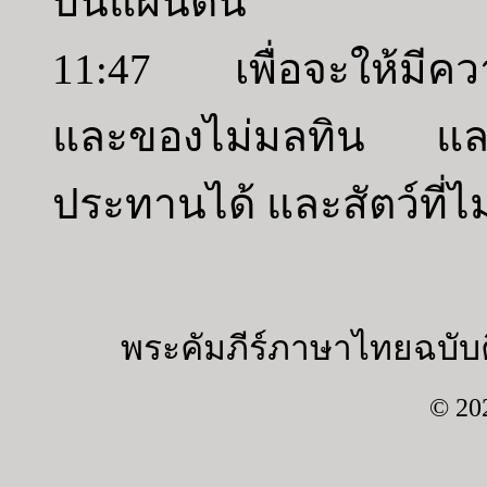
บนแผ่นดิน
11:47 เพื่อจะให้มีค
และของไม่มลทิน และระ
ประทานได้ และสัตว์ที่
พระคัมภีร์ภาษาไทยฉบับค
© 20