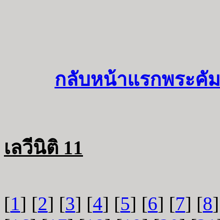
กลับหน้าแรกพระคัม
เลวีนิติ 11
[
1
] [
2
] [
3
] [
4
] [
5
] [
6
] [
7
] [
8
]