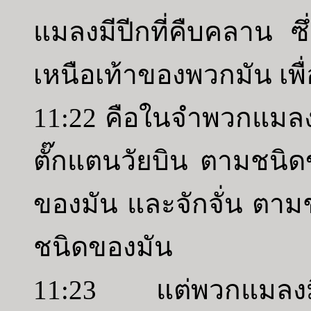
แมลงมีปีกที่คืบคลาน ซึ่
เหนือเท้าของพวกมัน เพ
11:22 คือในจำพวกแมลงเ
ตั๊กแตนวัยบิน ตามชนิด
ของมัน และจักจั่น ตา
ชนิดของมัน
11:23 แต่พวกแมลงมีปีกอ