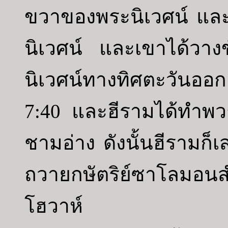
ขวาของพระนิเวศน์ แล
นิเวศน์ และเขาได้วาง
นิเวศน์ทางทิศตะวันออกเ
7:40 และฮีรามได้ทำพ
ชามอ่าง ดังนั้นฮีรามก็เ
ถวายกษัตริย์ซาโลมอนส
โฮวาห์