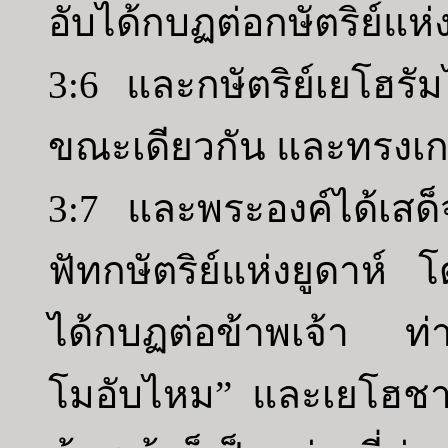
อับได้กบฏต่อกษัตริย์แห่
3:6 และกษัตริย์เยโฮรั
ขณะเดียวกัน และทรงเกณ
3:7 และพระองค์ได้เสด
ฟัทกษัตริย์แห่งยูดาห์ โ
ได้กบฏต่อข้าพเจ้า ท่านจ
โมอับไหม” และเยโฮชาฟั