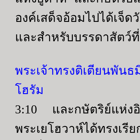
องค์เสด็จอ้อมไปได้เจ็ด
และสำหรับบรรดาสัตว์ที
พระเจ้าทรงติเตียนพันธ
โฮรัม
3:10 และกษัตริย์แห่งอ
พระเยโฮวาห์ได้ทรงเรียก