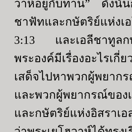
วาห์อยู่กับท่าน” ดังนั้
ชาฟัทและกษัตริย์แห่งเ
3:13 และเอลีชาทูลกษั
พระองค์มีเรื่องอะไรเกี
เสด็จไปหาพวกผู้พยากร
และพวกผู้พยากรณ์ของเ
และกษัตริย์แห่งอิสราเอล
ว่าพระเยโฮวาห์ได้ทรงเรี