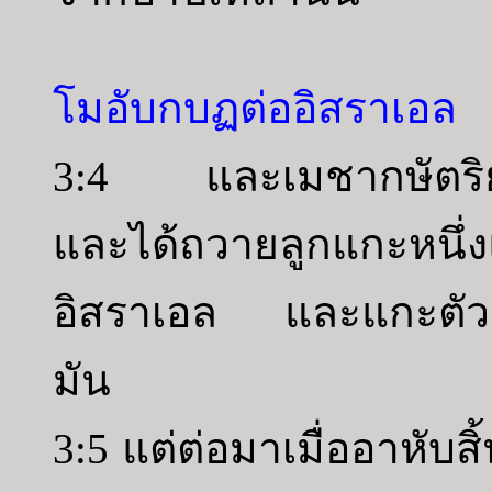
โมอับกบฏต่ออิสราเอล
3:4 และเมชากษัตริย์แห
และได้ถวายลูกแกะหนึ่งแ
อิสราเอล และแกะตัวผู
มัน
3:5 แต่ต่อมาเมื่ออาหับส