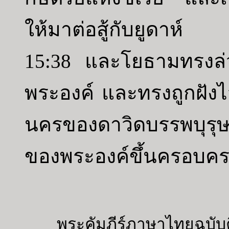
ให้มาต่อสู้กับยูดาห์
15:38 และโยธามทรงล่ว
พระองค์ และทรงถูกฝังไ
นครของดาวิดบรรพบุรุ
ของพระองค์ขึ้นครอบค
พระคัมภีร์ภาษาไทยฉบับค