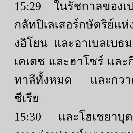
15:29 ในรัชกาลของเปค
กลัทปิเลเสอร์กษัตริย์แห
งอิโยน และอาเบลเบธม
เคเดช และฮาโซร์ และกิ
ทาลีทั้งหมด และกวาด
ซีเรีย
15:30 และโฮเชยาบุตร