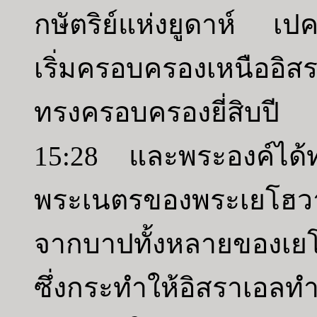
กษัตริย์แห่งยูดาห์ เป
เริ่มครอบครองเหนืออ
ทรงครอบครองยี่สิบปี
15:28 และพระองค์ได้ทร
พระเนตรของพระเยโฮวาห
จากบาปทั้งหลายของเยโ
ซึ่งกระทำให้อิสราเอลท