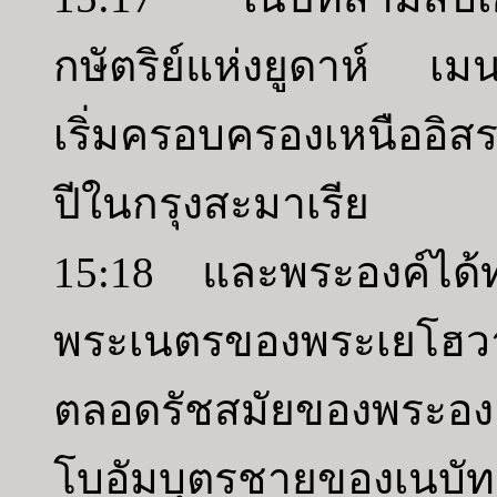
กษัตริย์แห่งยูดาห์ เ
เริ่มครอบครองเหนืออ
ปีในกรุงสะมาเรีย
15:18 และพระองค์ได้ทร
พระเนตรของพระเยโฮวาห
ตลอดรัชสมัยของพระองค
โบอัมบุตรชายของเนบั