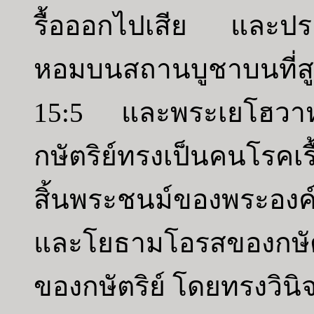
รื้อออกไปเสีย และปร
หอมบนสถานบูชาบนที่สูง
15:5 และพระเยโฮวาห์
กษัตริย์ทรงเป็นคนโรคเร
สิ้นพระชนม์ของพระอง
และโยธามโอรสของกษัตร
ของกษัตริย์ โดยทรงวิน