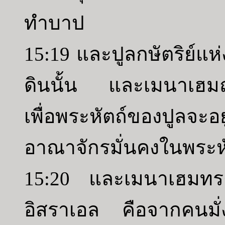
ทำบาป
15:19 และปูลกษัตริย์แห่ง
ดินนั้น และเมนาเฮมถวา
เพื่อพระหัตถ์ของปูลจะอย
อาณาจักรมั่นคงในพระห
15:20 และเมนาเฮมทรงบั
อิสราเอล คือจากคนมั