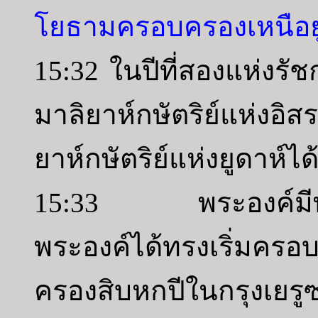
โยธามครอบครองเหนือยู
15:32 ในปีที่สองแห่งร
มาลิยาห์กษัตริย์แห่ง
ยาห์กษัตริย์แห่งยูดาห์ไ
15:33 พระองค์มีพระช
พระองค์ได้ทรงเริ่มค
ครองสิบหกปีในกรุงเย