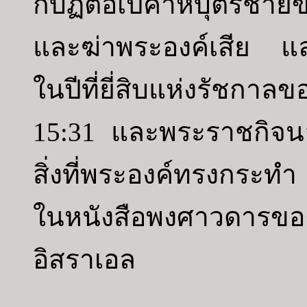
กบฏต่อเปคาห์บุตรชายข
และฆ่าพระองค์เสีย แ
ในปีที่ยี่สิบแห่งรัชกา
15:31 และพระราชกิจน
สิ่งที่พระองค์ทรงกระทำ ด
ในหนังสือพงศาวดารของ
อิสราเอล