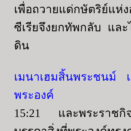
เพื่อถวายแด่กษัตริย์แห่งอ
ซีเรียจึงยกทัพกลับ และไม
ดิน
เมนาเฮมสิ้นพระชนม์ 
พระองค์
15:21 และพระราชกิ