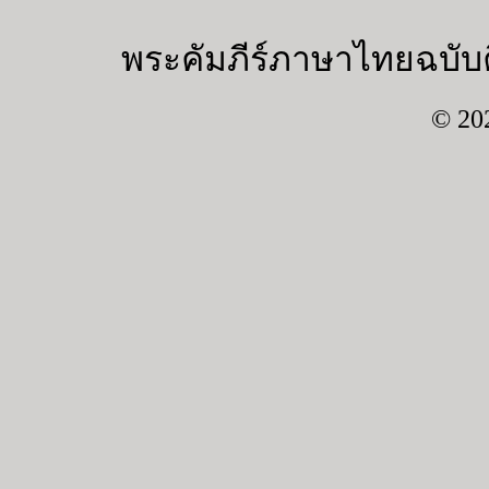
พระคัมภีร์ภาษาไทยฉบับค
© 20