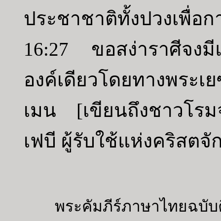
ประชาชาติทั้งปวงเพื่อกา
16:27 ขอสง่าราศีจงมีแ
องค์เดียวโดยทางพระเยซู
เมน [เขียนถึงชาวโรม
เฟบี ผู้รับใช้แห่งคริสตจั
พระคัมภีร์ภาษาไทยฉบับค