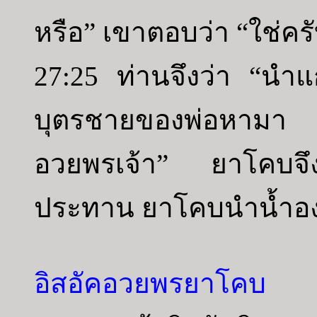
หรือ” เขาตอบว่า “ใช่คร
27:25 ท่านจึงว่า “นำแกง
บุตรชายของพ่อหามา 
อวยพรเจ้า” ยาโคบจึง
ประทาน ยาโคบนำน้ำองุ่
อิสอัคอวยพรยาโคบ