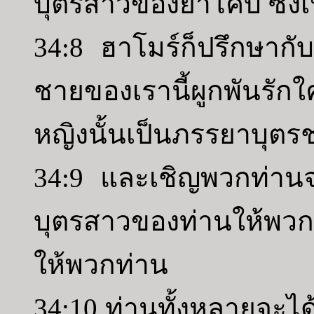
บุตรสาวของยาโคบ ซึ่ง
34:8 ฮาโมร์ก็ปรึกษากั
ชายของเรานี้ผูกพันรั
หญิงนั้นเป็นภรรยาบุตร
34:9 และเชิญพวกท่าน
บุตรสาวของท่านให้พว
ให้พวกท่าน
34:10 ท่านทั้งหลายจะได้