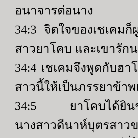
อนาจารต่อนาง
34:3 จิตใจของเชเคมก็ผู
สาวยาโคบ และเขารักน
34:4 เชเคมจึงพูดกับฮา
สาวนี้ให้เป็นภรรยาข้าพเ
34:5 ยาโคบได้ยินข่า
นางสาวดีนาห์บุตรสาว