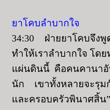
ยาโคบลำบากใจ
34:30 ฝ่ายยาโคบจึงพูด
ทำให้เราลำบากใจ โดยทำ
แผ่นดินนี้ คือคนคานาอั
นัก เขาทั้งหลายจะรุม
และครอบครัวพินาศสิ้น