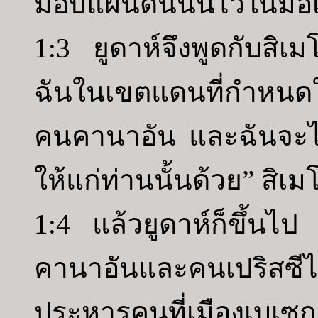
มอบแผ่นดินนั้นไว้ในมือ
1:3 ยูดาห์จึงพูดกับสิเ
ฉันในเขตแดนที่กำหนดให้
คนคานาอัน และฉันจะไ
ให้แก่ท่านนั้นด้วย” สิเ
1:4 แล้วยูดาห์ก็ขึ้น
คานาอันและคนเปริสซี
ประหารคนที่เมืองเบเซก