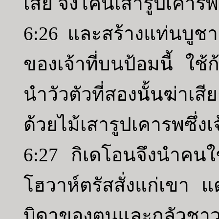
เสีย จงโค่นเสารูปเคารพซ
6:26 และสร้างแท่นบูช
ของเจ้าที่บนป้อมนี้ ใช้
นำวัวตัวที่สองนั้นฆ่าเส
ด้วยไม้เสารูปเคารพซึ่งเ
6:27 กิเดโอนจึงนำคนใ
โฮวาห์ตรัสสั่งแก่เขา 
บิดาของตนและกลัวชาว