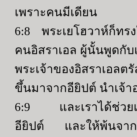
เพราะคนมีเดียน
6:8 พระเยโฮวาห์ก็ทรงใ
คนอิสราเอล ผู้นั้นพูดกั
พระเจ้าของอิสราเอลตรั
ขึ้นมาจากอียิปต์ นำเจ
6:9 และเราได้ช่วยเจ้
อียิปต์ และให้พ้นจากมื