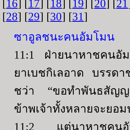
[
16
] [
17
] [
18
] [
19
] [
20
] [
21
[
28
] [
29
] [
30
] [
31
]
ซาอูลชนะคนอัมโมน
11:1 ฝ่ายนาหาชคนอัมโมน
ยาเบชกิเลอาด บรรดาช
ชว่า “ขอทำพันธสัญญา
ข้าพเจ้าทั้งหลายจะยอมป
11:2 แต่นาหาชคนอัมโ