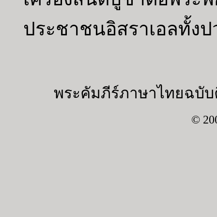
ประชาชนอิสราเอลทั้งปวงก็
พระคัมภีร์ภาษาไทยฉบับค
© 20