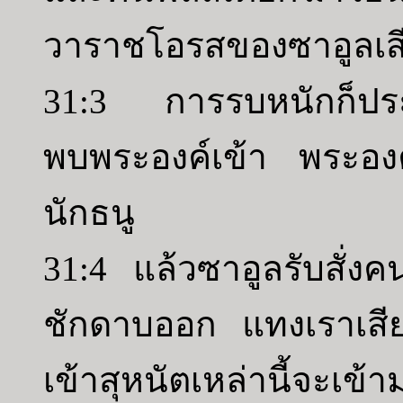
วาราชโอรสของซาอูลเส
31:3 การรบหนักก็ประ
พบพระองค์เข้า พระองค์
นักธนู
31:4 แล้วซาอูลรับสั่ง
ชักดาบออก แทงเราเสียให
เข้าสุหนัตเหล่านี้จะเข