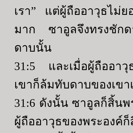
เรา” แต่ผู้ถืออาวุธไ
มาก ซาอูลจึงทรงชักด
ดาบนั้น
31:5 และเมื่อผู้ถืออาวุ
เขาก็ล้มทับดาบของเขา
31:6 ดังนั้น ซาอูลก็สิ
ผู้ถืออาวุธของพระอง