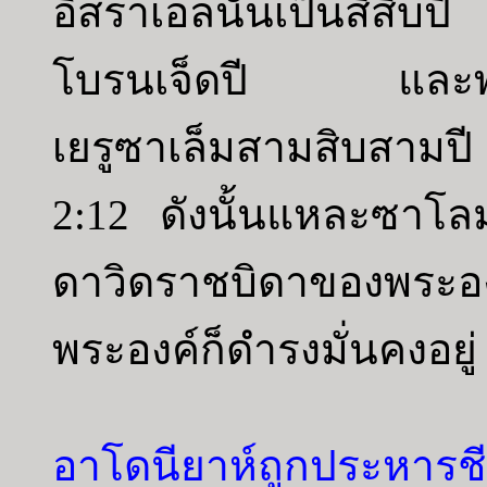
อิสราเอลนั้นเป็นสี่สิ
โบรนเจ็ดปี และพระ
เยรูซาเล็มสามสิบสามปี
2:12 ดังนั้นแหละซาโลม
ดาวิดราชบิดาของพระ
พระองค์ก็ดำรงมั่นคงอยู่
อาโดนียาห์ถูกประหารชี