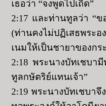
เธอว่า “จงพูดไปเถิด”
2:17 และท่านทูลว่า “ข
(ท่านคงไม่ปฏิเสธพระอ
เนมให้เป็นชายาของกร
2:18 พระนางบัทเชบามีพ
ทูลกษัตริย์แทนเจ้า”
2:19 พระนางบัทเชบาจึงเ