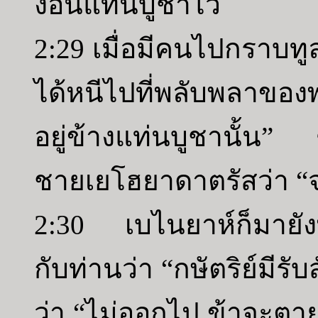
งอนแท่นบูชาไว้
2:29 เมื่อมีคนไปกราบท
ได้หนีไปที่พลับพลาขอ
อยู่ข้างแท่นบูชานั้น”
ชายเยโฮยาดาตรัสว่า “
2:30 เบไนยาห์ก็มายั
กับท่านว่า “กษัตริย์มีร
ว่า “ไม่ออกไป ข้าจะตาย