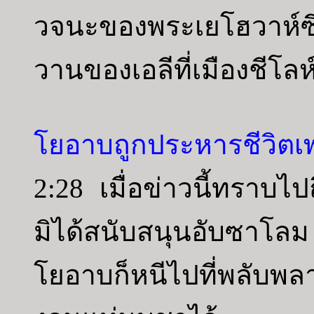
วจนะของพระเยโฮวาห์ซึ่ง
วานของเอลีที่เมืองชีโลห
โยอาบถูกประหารชีวิตเพ
2:28 เมื่อข่าวนี้ทราบ
มิได้สนับสนุนอับซาโลม
โยอาบก็หนีไปที่พลับพล