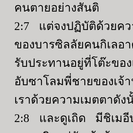
คนตายอย่างสันติ
2:7 แต่จงปฏิบัติด้วยค
ของบารซิลลัยคนกิเลอาด
รับประทานอยู่ที่โต๊ะขอ
อับซาโลมพี่ชายของเจ้า
เราด้วยความเมตตาดังน
2:8 และดูเถิด มีชิเมอ