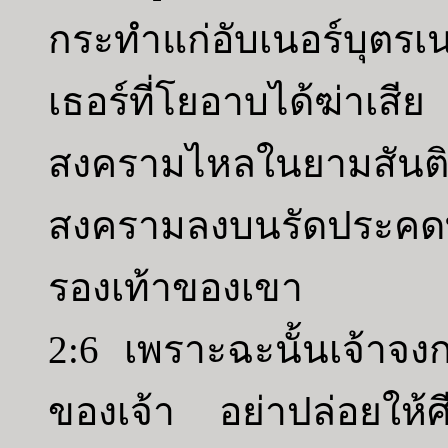
กระทำแก่อับเนอร์บุต
เธอร์ที่โยอาบได้ฆ่า
สงครามไหลในยามสันต
สงครามลงบนรัดประค
รองเท้าของเขา
2:6 เพราะฉะนั้นเจ้า
ของเจ้า อย่าปล่อยให้