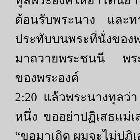
ทูลพระองค์ให้อาโดนีย
ต้อนรับพระนาง และทร
ประทับบนพระที่นั่งของพร
มาถวายพระชนนี พระนาง
ของพระองค์
2:20 แล้วพระนางทูลว่
หนึ่ง ขออย่าปฏิเสธแม่เ
“ขอมาเถิด ผมจะไม่ปฏิเ