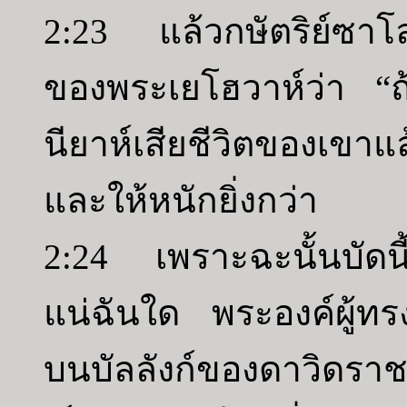
2:23 แล้วกษัตริย์ซ
ของพระเยโฮวาห์ว่า “ถ้า
นียาห์เสียชีวิตของเขา
และให้หนักยิ่งกว่า
2:24 เพราะฉะนั้นบัดนี
แน่ฉันใด พระองค์ผู้ท
บนบัลลังก์ของดาวิดร