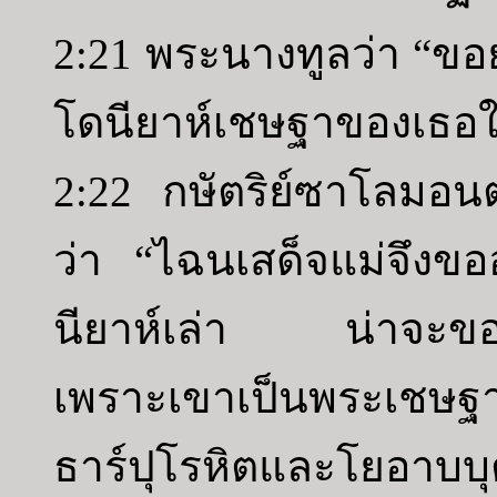
2:21 พระนางทูลว่า “ข
โดนียาห์เชษฐาของเธอให
2:22 กษัตริย์ซาโลมอ
ว่า “ไฉนเสด็จแม่จึงข
นียาห์เล่า น่าจะขอร
เพราะเขาเป็นพระเชษฐ
ธาร์ปุโรหิตและโยอาบบุ