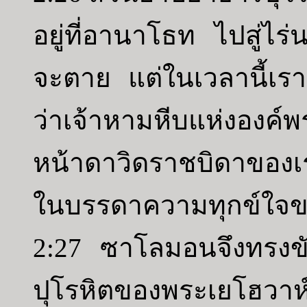
อยู่ที่อานาโธท ไปสู่ไร
จะตาย แต่ในเวลานี้เรา
ว่าเจ้าหามหีบแห่งองค์พร
หน้าดาวิดราชบิดาของเ
ในบรรดาความทุกข์ใจข
2:27 ซาโลมอนจึงทรงขับ
ปุโรหิตของพระเยโฮวา